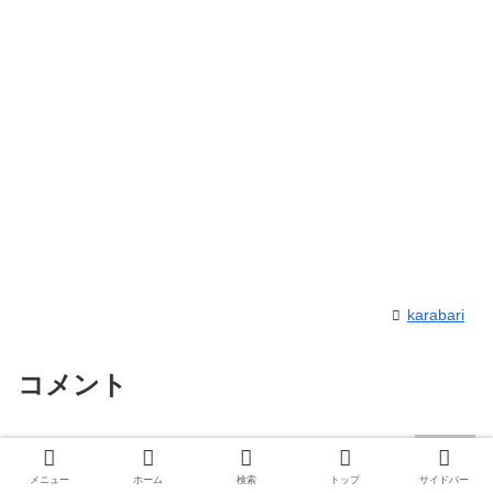
karabari
コメント
匿名
より:
2024年11月1日 7:22 PM
メニュー
ホーム
検索
トップ
サイドバー