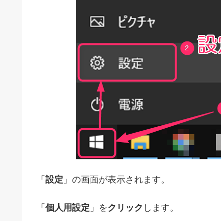
「
設定
」の画面が表示されます。
「
個人用設定
」を
クリック
します。