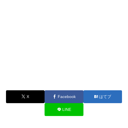
X
Facebook
はてブ
LINE